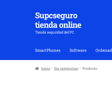
Supcseguro
Ir
Ir
a
al
tienda online
la
contenido
navegación
Tienda seguridad del PC
SmartPhones
Software
Ordenad
Inicio
Sin categorizar
Producto