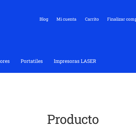
Blog
Mi cuenta
Carrito
Finalizar com
ores
Portatiles
Impresoras LASER
Producto