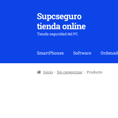
Supcseguro
Ir
Ir
a
al
tienda online
la
contenido
navegación
Tienda seguridad del PC
SmartPhones
Software
Ordenad
Inicio
Sin categorizar
Producto