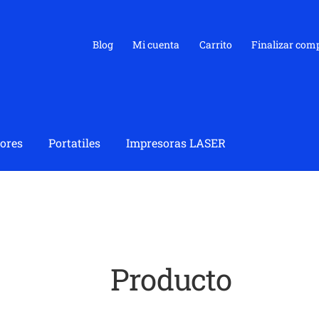
Blog
Mi cuenta
Carrito
Finalizar com
ores
Portatiles
Impresoras LASER
Producto