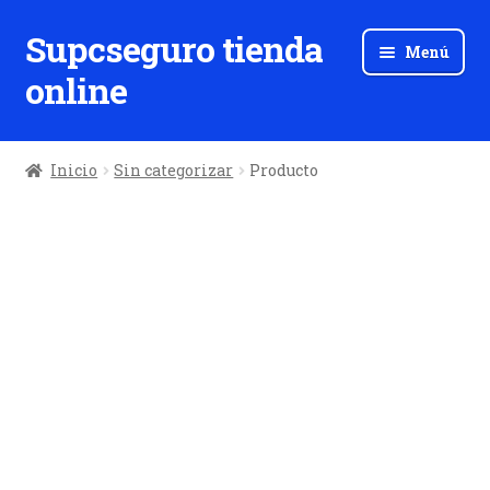
Supcseguro tienda
Ir
Ir
Menú
a
al
online
la
contenido
navegación
Inicio
Sin categorizar
Producto