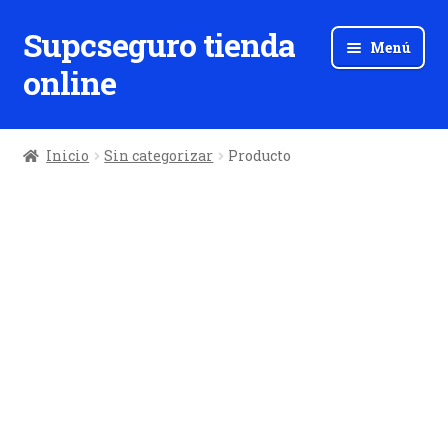
Supcseguro tienda
Ir
Ir
Menú
a
al
online
la
contenido
navegación
Inicio
Sin categorizar
Producto