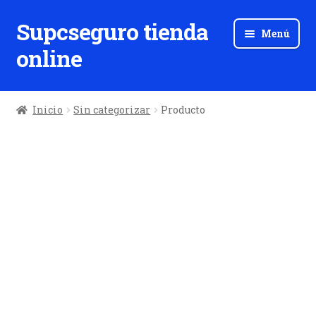
Supcseguro tienda
Ir
Ir
Menú
a
al
online
la
contenido
navegación
Inicio
Sin categorizar
Producto