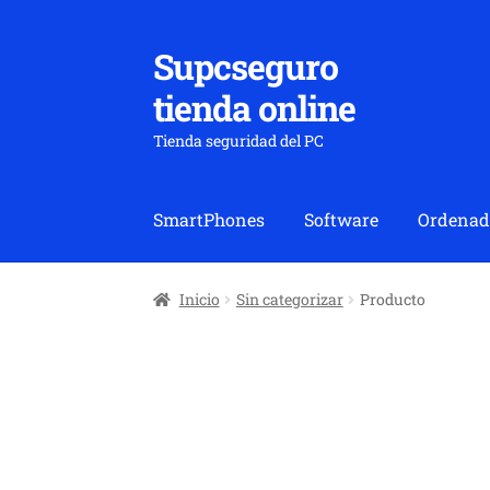
Supcseguro
Ir
Ir
a
al
tienda online
la
contenido
navegación
Tienda seguridad del PC
SmartPhones
Software
Ordenad
Inicio
Sin categorizar
Producto