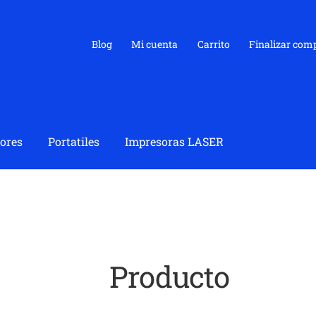
Blog
Mi cuenta
Carrito
Finalizar com
ores
Portatiles
Impresoras LASER
Producto