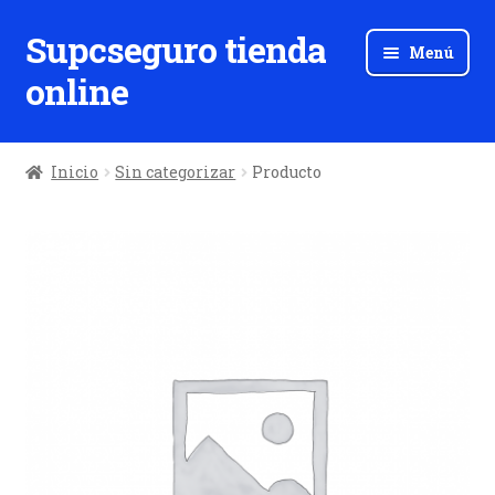
Supcseguro tienda
Ir
Ir
Menú
a
al
online
la
contenido
navegación
Inicio
Sin categorizar
Producto