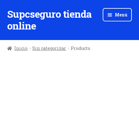
Supcseguro tienda
Ir
Ir
Menú
a
al
online
la
contenido
navegación
Inicio
Sin categorizar
Producto