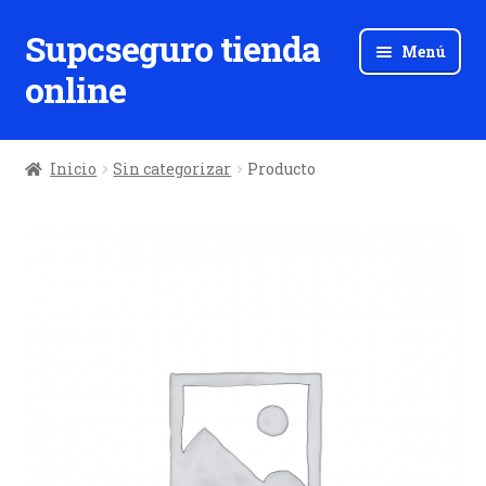
Supcseguro tienda
Ir
Ir
Menú
a
al
online
la
contenido
navegación
Inicio
Sin categorizar
Producto