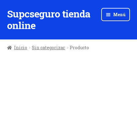
Supcseguro tienda
Ir
Ir
Menú
a
al
online
la
contenido
navegación
Inicio
Sin categorizar
Producto