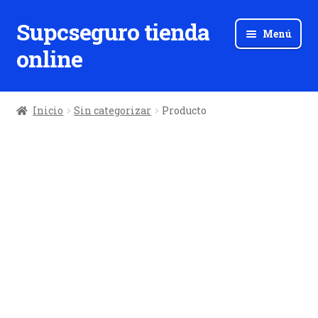
Supcseguro tienda
Ir
Ir
Menú
a
al
online
la
contenido
navegación
Inicio
Sin categorizar
Producto