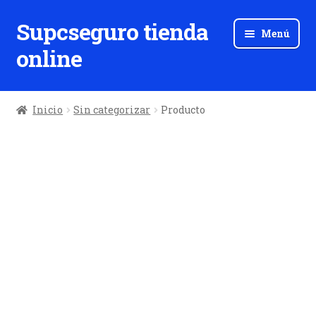
Supcseguro tienda
Ir
Ir
Menú
a
al
online
la
contenido
navegación
Inicio
Sin categorizar
Producto