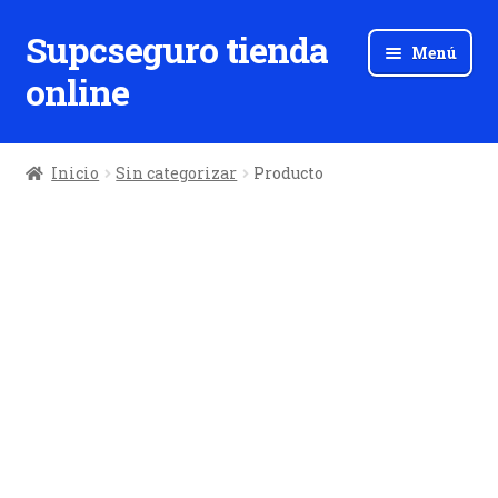
Supcseguro tienda
Ir
Ir
Menú
a
al
online
la
contenido
navegación
Inicio
Sin categorizar
Producto