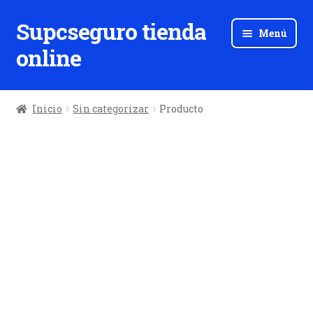
Supcseguro tienda
Ir
Ir
Menú
a
al
online
la
contenido
navegación
Inicio
Sin categorizar
Producto