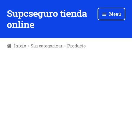
Supcseguro tienda
Ir
Ir
Menú
a
al
online
la
contenido
navegación
Inicio
Sin categorizar
Producto