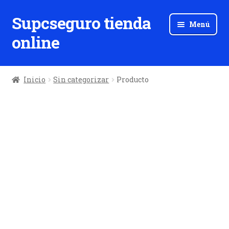
Supcseguro tienda
Ir
Ir
Menú
a
al
online
la
contenido
navegación
Inicio
Sin categorizar
Producto