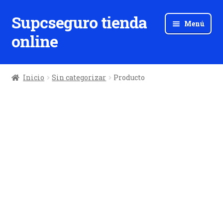
Supcseguro tienda
Ir
Ir
Menú
a
al
online
la
contenido
navegación
Inicio
Sin categorizar
Producto