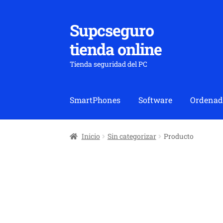
Supcseguro
Ir
Ir
a
al
tienda online
la
contenido
navegación
Tienda seguridad del PC
SmartPhones
Software
Ordenad
Inicio
Sin categorizar
Producto