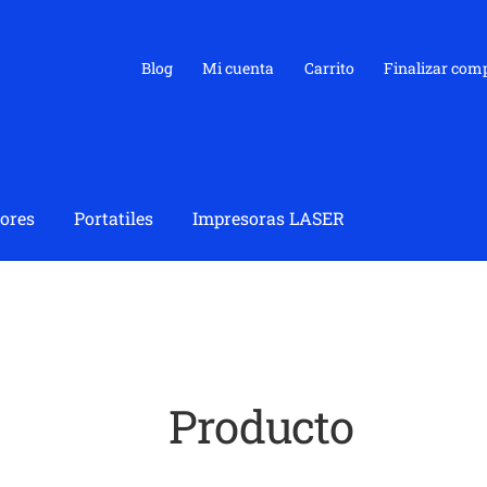
Blog
Mi cuenta
Carrito
Finalizar com
ores
Portatiles
Impresoras LASER
Producto