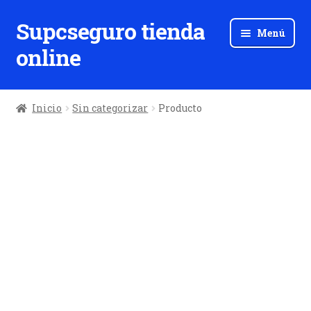
Supcseguro tienda
Ir
Ir
Menú
a
al
online
la
contenido
navegación
Inicio
Sin categorizar
Producto