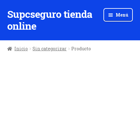
Supcseguro tienda
Ir
Ir
Menú
a
al
online
la
contenido
navegación
Inicio
Sin categorizar
Producto