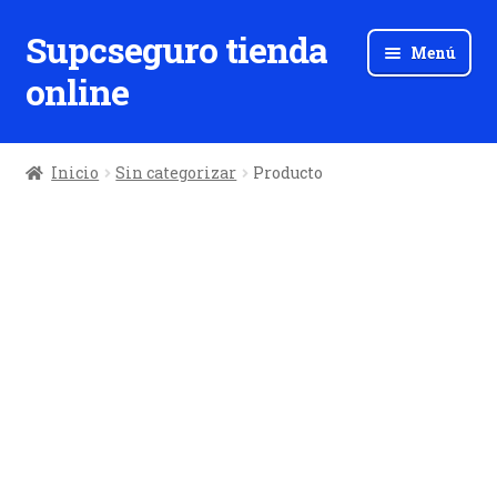
Supcseguro tienda
Ir
Ir
Menú
a
al
online
la
contenido
navegación
Inicio
Sin categorizar
Producto