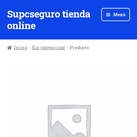
Supcseguro tienda
Ir
Ir
Menú
a
al
online
la
contenido
navegación
Inicio
Sin categorizar
Producto