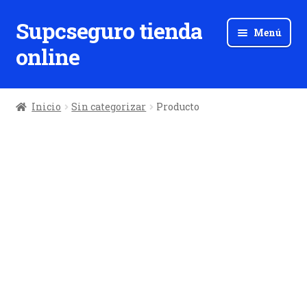
Supcseguro tienda
Ir
Ir
Menú
a
al
online
la
contenido
navegación
Inicio
Sin categorizar
Producto