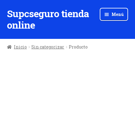
Supcseguro tienda
Ir
Ir
Menú
a
al
online
la
contenido
navegación
Inicio
Sin categorizar
Producto