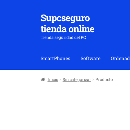
Supcseguro
Ir
Ir
a
al
tienda online
la
contenido
navegación
Tienda seguridad del PC
SmartPhones
Software
Ordenad
Inicio
Sin categorizar
Producto