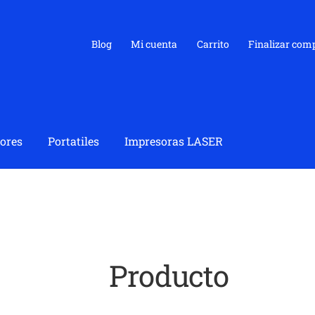
Blog
Mi cuenta
Carrito
Finalizar com
ores
Portatiles
Impresoras LASER
Producto