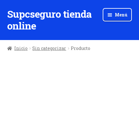
Supcseguro tienda
Ir
Ir
Menú
a
al
online
la
contenido
navegación
Inicio
Sin categorizar
Producto