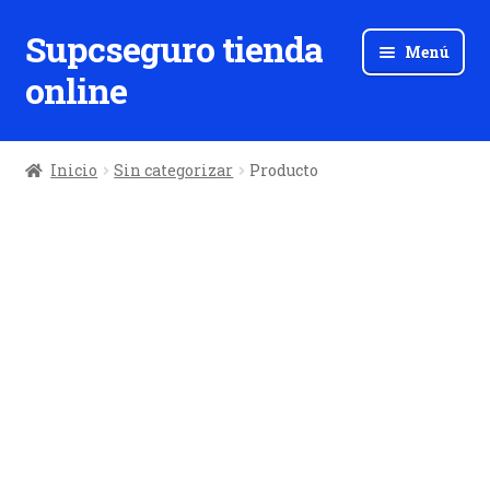
Supcseguro tienda
Ir
Ir
Menú
a
al
online
la
contenido
navegación
Inicio
Sin categorizar
Producto