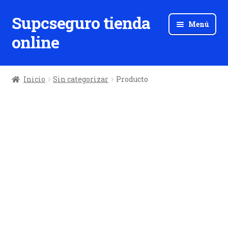
Supcseguro tienda
Ir
Ir
Menú
a
al
online
la
contenido
navegación
Inicio
Sin categorizar
Producto