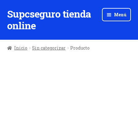
Supcseguro tienda
Ir
Ir
Menú
a
al
online
la
contenido
navegación
Inicio
Sin categorizar
Producto