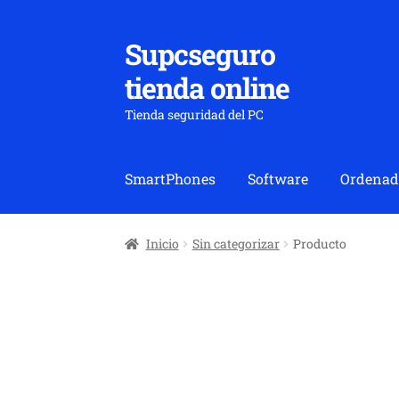
Supcseguro
Ir
Ir
a
al
tienda online
la
contenido
navegación
Tienda seguridad del PC
SmartPhones
Software
Ordenad
Inicio
Sin categorizar
Producto