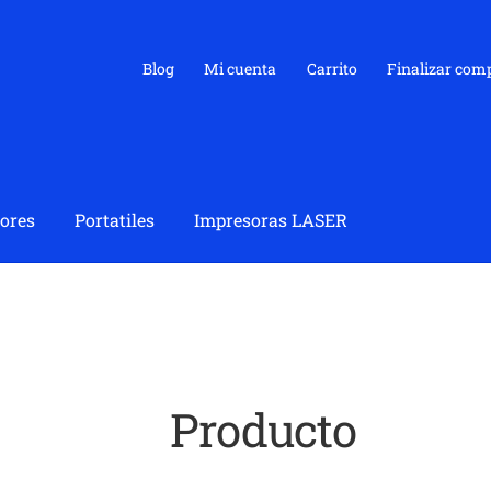
Blog
Mi cuenta
Carrito
Finalizar com
ores
Portatiles
Impresoras LASER
Producto