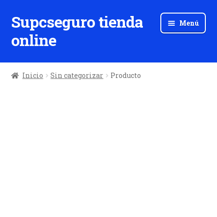
Supcseguro tienda
Ir
Ir
Menú
a
al
online
la
contenido
navegación
Inicio
Sin categorizar
Producto