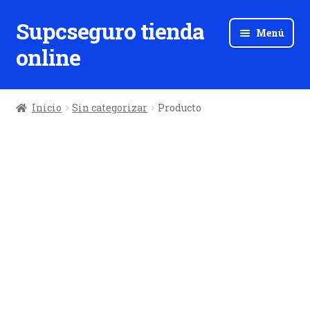
Supcseguro tienda
Ir
Ir
Menú
a
al
online
la
contenido
navegación
Inicio
Sin categorizar
Producto