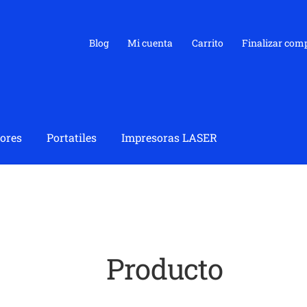
Blog
Mi cuenta
Carrito
Finalizar com
ores
Portatiles
Impresoras LASER
Producto