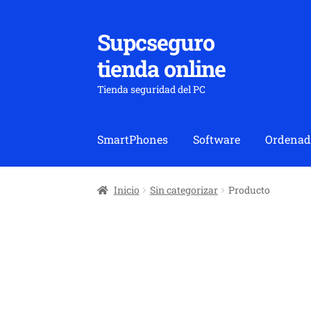
Supcseguro
Ir
Ir
a
al
tienda online
la
contenido
navegación
Tienda seguridad del PC
SmartPhones
Software
Ordenad
Inicio
Sin categorizar
Producto