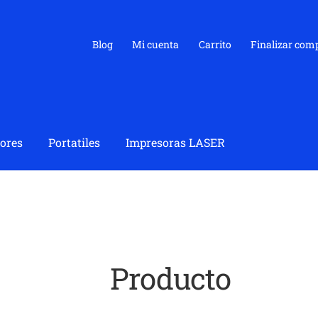
Blog
Mi cuenta
Carrito
Finalizar com
ores
Portatiles
Impresoras LASER
Producto