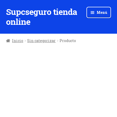
Supcseguro tienda
Ir
Ir
Menú
a
al
online
la
contenido
navegación
Inicio
Sin categorizar
Producto