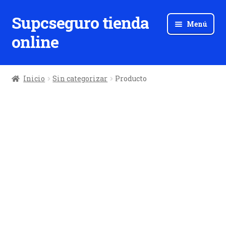
Supcseguro tienda
Ir
Ir
Menú
a
al
online
la
contenido
navegación
Inicio
Sin categorizar
Producto