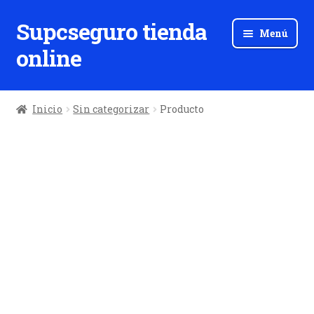
Supcseguro tienda
Ir
Ir
Menú
a
al
online
la
contenido
navegación
Inicio
Sin categorizar
Producto