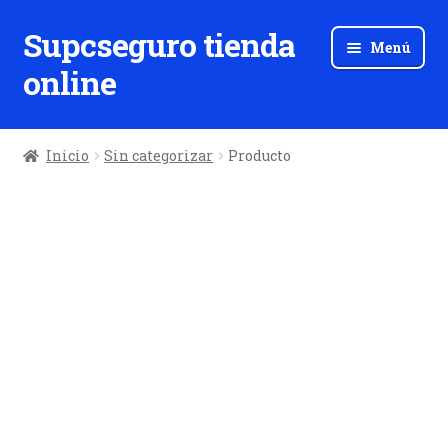
Supcseguro tienda
Ir
Ir
Menú
a
al
online
la
contenido
navegación
Inicio
Sin categorizar
Producto