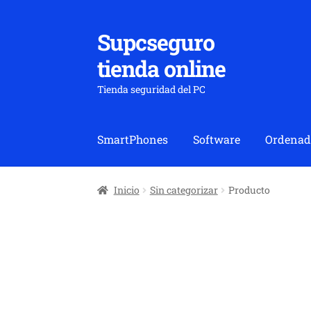
Supcseguro
Ir
Ir
a
al
tienda online
la
contenido
navegación
Tienda seguridad del PC
SmartPhones
Software
Ordenad
Inicio
Sin categorizar
Producto