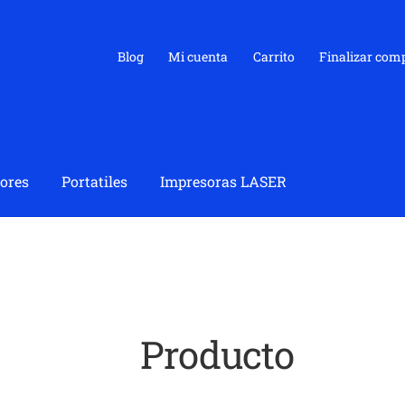
Blog
Mi cuenta
Carrito
Finalizar com
ores
Portatiles
Impresoras LASER
Producto