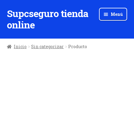
Supcseguro tienda
Ir
Ir
Menú
a
al
online
la
contenido
navegación
Inicio
Sin categorizar
Producto