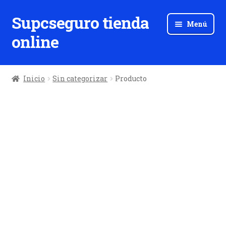
Supcseguro tienda
Ir
Ir
Menú
a
al
online
la
contenido
navegación
Inicio
Sin categorizar
Producto