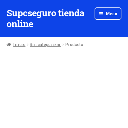
Supcseguro tienda
Ir
Ir
Menú
a
al
online
la
contenido
navegación
Inicio
Sin categorizar
Producto