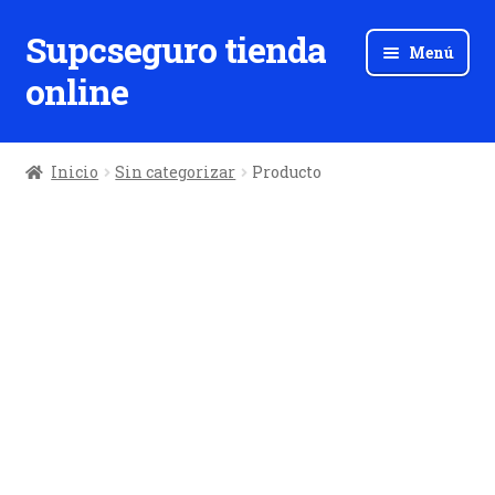
Supcseguro tienda
Ir
Ir
Menú
a
al
online
la
contenido
navegación
Inicio
Sin categorizar
Producto