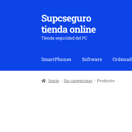
Supcseguro
Ir
Ir
a
al
tienda online
la
contenido
navegación
Tienda seguridad del PC
SmartPhones
Software
Ordenad
Inicio
Sin categorizar
Producto