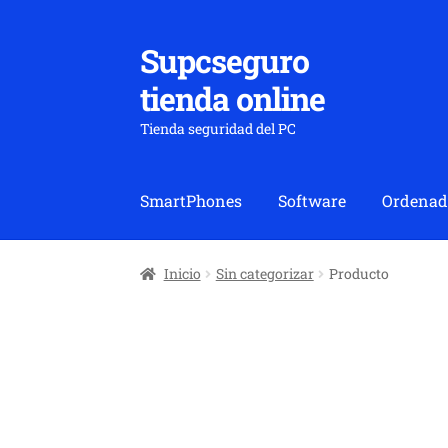
Supcseguro
Ir
Ir
a
al
tienda online
la
contenido
navegación
Tienda seguridad del PC
SmartPhones
Software
Ordenad
Inicio
Sin categorizar
Producto