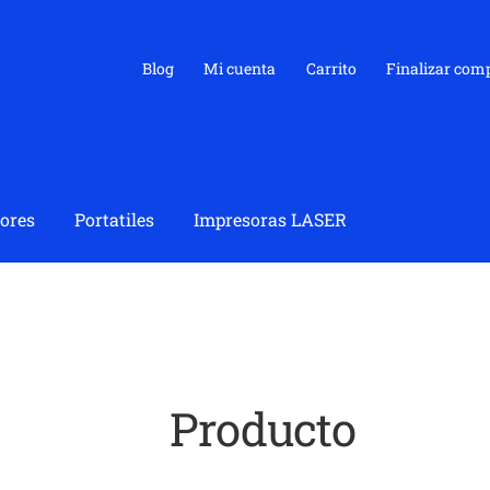
Blog
Mi cuenta
Carrito
Finalizar com
ores
Portatiles
Impresoras LASER
Producto