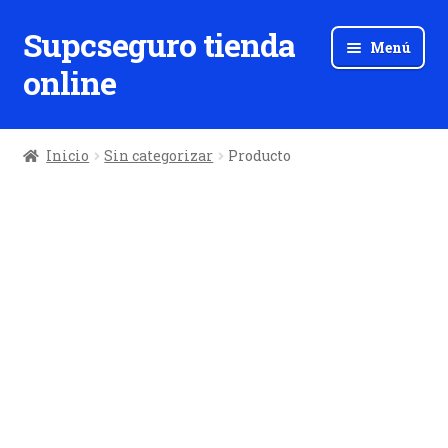
Supcseguro tienda
Ir
Ir
Menú
a
al
online
la
contenido
navegación
Inicio
Sin categorizar
Producto