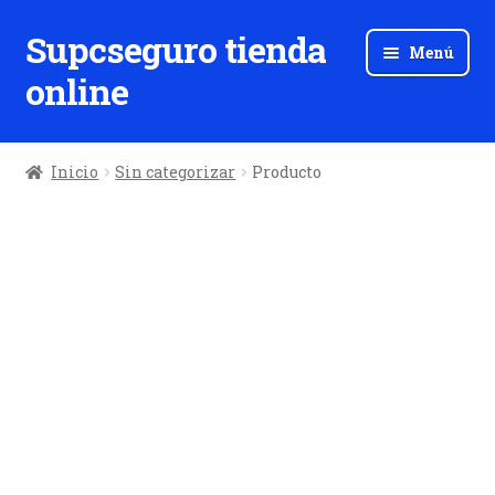
Supcseguro tienda
Ir
Ir
Menú
a
al
online
la
contenido
navegación
Inicio
Sin categorizar
Producto