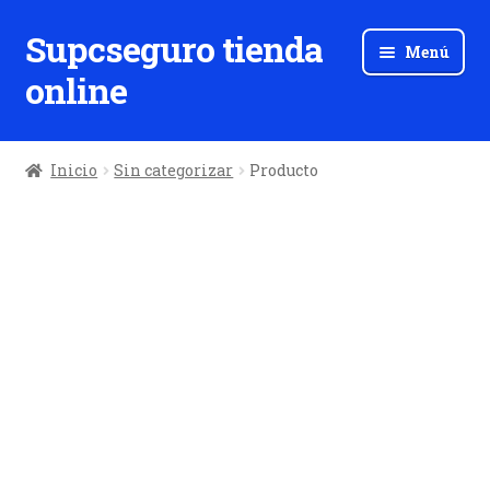
Supcseguro tienda
Ir
Ir
Menú
a
al
online
la
contenido
navegación
Inicio
Sin categorizar
Producto