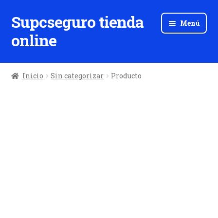
Supcseguro tienda
Ir
Ir
Menú
a
al
online
la
contenido
navegación
Inicio
Sin categorizar
Producto