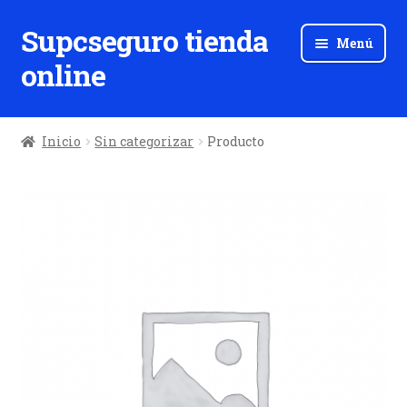
Supcseguro tienda
Ir
Ir
Menú
a
al
online
la
contenido
navegación
Inicio
Sin categorizar
Producto